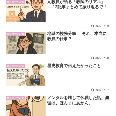
元教員が語る「教師のリアル」
教員時代の記録
──12記事まとめて振り返るで！
2025.07.29
地獄の校務分掌──それ、本当に
教員時代の記録
教員の仕事？
2025.07.28
歴史教育で伝えたかったこと
教員時代の記録
2025.07.27
メンタルを壊して休職した話。無
教員時代の記録
理は、ほんまにあかん。