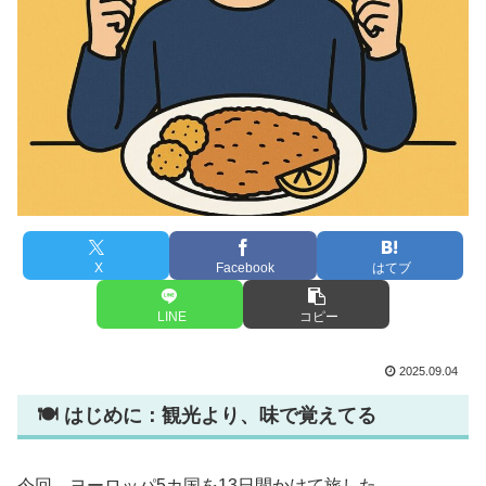
X
Facebook
はてブ
LINE
コピー
2025.09.04
🍽️ はじめに：観光より、味で覚えてる
今回、ヨーロッパ5カ国を13日間かけて旅した。