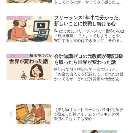
をしているのか、やってみて感じたこ
と、そして元教員の強みについてお話し
します。教材校正ってどんな仕事？教材
校正というと、問題集の誤字脱字を直す
フリーランス1年半で分かった、
フリーランス生活
仕事？と思う人もいるかもし...
新しいことに挑戦し続ける心
📝 はじめにフリーランスで一番怖いのは
「現状維持」で止まってしまうことや。
安定すると安心はできるけど、そのまま
では伸びへん。👉 「現状維持は衰退や」
と心得ることが大事や。🎥 オンライン日
本語教師のアピール動画づくりワイは最
会計知識ゼロの元教師が簿記3級
フリーランス生活
近、オンライン日本...
を取ったら世界が変わった話
簿記って何？簿記って一言でいうと、
「お金の出入りを記録して、どれだけ儲
かってるか・どれだけ資産や借金がある
かを“見える化”する技術」やで。例えば企
業やったら、売上がどれくらいあるか経
費はいくら使ってるか借金がどれだけあ
るか利益はどれくらい出...
【持ち物リスト】ヨーロッパ13日間旅行
で役立った神アイテム＆パッキング術｜
旅慣れてなくても安心！