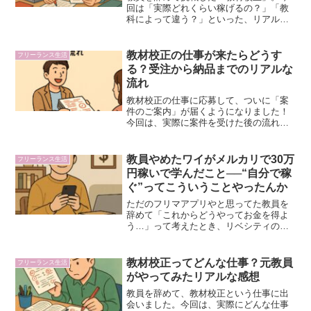
回は「実際どれくらい稼げるの？」「教
科によって違う？」といった、リアルな
収入事情や体感を正直にお話しします。
単価や報酬のしくみ教材校正の報酬は、
案件ごとにバラバラです。私の経験で
教材校正の仕事が来たらどうす
フリーランス生活
は、1ページあたり200〜...
る？受注から納品までのリアルな
流れ
教材校正の仕事に応募して、ついに「案
件のご案内」が届くようになりました！
今回は、実際に案件を受けた後の流れや
注意点について、私の体験をもとにご紹
介します。🔻 案件の受注教材会社から
「この案件、受けていただけますか？」
教員やめたワイがメルカリで30万
フリーランス生活
というメールが届きます。...
円稼いで学んだこと──“自分で稼
ぐ”ってこういうことやったんか
ただのフリマアプリやと思ってた教員を
辞めて「これからどうやってお金を得よ
う…」って考えたとき、リベシティの学
長の「まずはメルカリから始めよう」っ
て言葉が背中を押してくれた。半信半疑
で出品してみたら──気づけば1年で30万
教材校正ってどんな仕事？元教員
フリーランス生活
円。家の中が“資産”...
がやってみたリアルな感想
教員を辞めて、教材校正という仕事に出
会いました。今回は、実際にどんな仕事