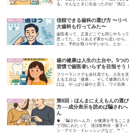
る。そんなときに出会ったのが「洗口液
（マウスウォッシュ）」や。コンクールF
との出会いワイが試したのは、両学長が
おすすめしていたコンクールF。最初は
信頼できる歯科の選び方 〜リベ
健康と習慣
「マウスウォッシュってリ...
大歯科も行ってみた〜
歯医者って、正直どこでも同じやろって
思ってた。とりあえず家から近いから、
とか、予約が取りやすいから、とか、そ
んな理由で選んで失敗したことがある。
地獄みたいな歯医者もある安さだけで決
めた歯医者に通ったら、やけに何回も通
歯の健康は人生の土台や。5つの
健康と習慣
わされる治療の説明が不十...
習慣で歯医者いらずを目指そう！
フリーランスでも会社員でも、人生を支
える土台は「健康」。そして健康の入り
口は、やっぱり歯やと思う。ワイ自身、
虫歯で苦しんだり、歯茎の炎症で痛い目
を見たりして「もっと早くちゃんとケア
しとけばよかった…」と何度も思った。
第8回：ほんまにええもんの選び
健康と習慣
このシリーズでは、自分の...
方──成分表示を読めば騙されへ
ん
🧠 「騙されへん力」が健康を守るここま
で7回にわたって、清涼飲料水・菓子パ
ン・アイス・ドレッシングなど、**「体
に悪いのに売られてる食品」**を暴いて