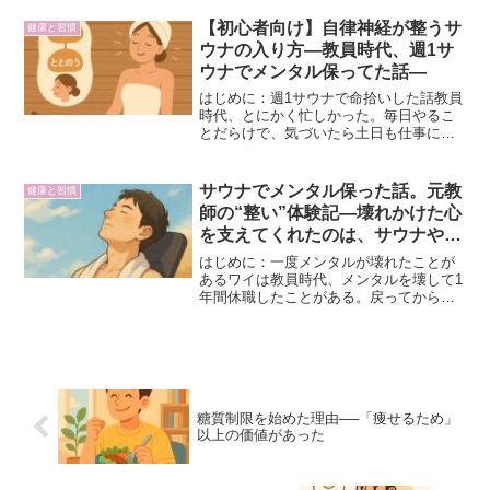
きたで。まずは過去記事を振り返ろか👇
📚 過去7回の記事まとめ（内部リンク）
【初心者向け】自律神経が整うサ
健康と習慣
清涼飲料水の砂糖...
ウナの入り方―教員時代、週1サ
ウナでメンタル保ってた話―
はじめに：週1サウナで命拾いした話教員
時代、とにかく忙しかった。毎日やるこ
とだらけで、気づいたら土日も仕事に追
われる日々。そんな中で、週に一度だけ
サウナに行く時間を作ってた（もちろん
忙しすぎて行けない週もあったけど
サウナでメンタル保った話。元教
健康と習慣
💦）。これは単なる趣味じゃ...
師の“整い”体験記―壊れかけた心
を支えてくれたのは、サウナやっ
た―
はじめに：一度メンタルが壊れたことが
あるワイは教員時代、メンタルを壊して1
年間休職したことがある。戻ってから
も、正直「またあの状態になったらどう
しよう…」って不安と戦ってた。それか
らは意識して、自分を守るための習慣を
作るようになった。その中...
糖質制限を始めた理由──「痩せるため」
以上の価値があった