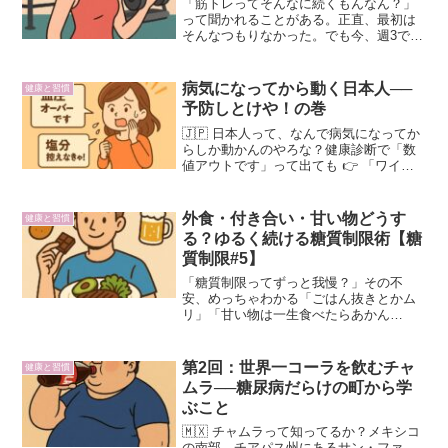
「筋トレってそんなに続くもんなん？」
って聞かれることがある。正直、最初は
そんなつもりなかった。でも今、週3で筋
トレを8年間続けてる。今日は、そのきっ
かけと習慣化のコツ、筋トレがくれた体
と心の変化について話してみたい。鬱か
病気になってから動く日本人──
健康と習慣
らの再スタート、筋ト...
予防しとけや！の巻
🇯🇵 日本人って、なんで病気になってか
らしか動かんのやろな？健康診断で「数
値アウトです」って出ても 👉 「ワイは
大丈夫や」って謎の自信かましとる。ほ
んま始末に追えんわ。💊 で、実際に血圧
やばなったら「塩分控えなあかん！」っ
外食・付き合い・甘い物どうす
健康と習慣
て慌てだす。糖尿病...
る？ゆるく続ける糖質制限術【糖
質制限#5】
「糖質制限ってずっと我慢？」その不
安、めっちゃわかる「ごはん抜きとかム
リ」「甘い物は一生食べたらあかん
の？」そう思う人、多いと思う。でもワ
イは、ゆるく続けるスタイルで、もう何
ヶ月も快適にやれてる。今日は、そんな
第2回：世界一コーラを飲むチャ
健康と習慣
「無理せず、でも効果は出る」糖...
ムラ──糖尿病だらけの町から学
ぶこと
🇲🇽 チャムラって知ってるか？メキシコ
の南部、チアパス州にあるサン・ファ