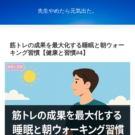
先生やめたら元気出た。
筋トレの成果を最大化する睡眠と朝ウォー
キング習慣【健康と習慣#4】
健康と習慣