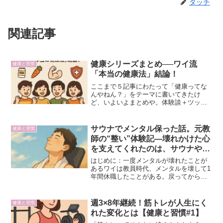
タッチ
関連記事
健康シリーズまとめ──ワイ流
健康と習慣
「本当の健康法」結論！
ここまで５記事にわたって「健康ってな
んやねん？」をテーマに書いてきたけ
ど、いよいよまとめや。体験談＋ツッコ
ミまじりで振り返ってみるで！第１回：
代謝マンは夏に弱い👉 代謝マンの宿命！
夏は地獄、冬は無敵やで筋トレで代謝が
サウナでメンタル保った話。元教
健康と習慣
上がったら夏が地獄、でも...
師の“整い”体験記―壊れかけた心
を支えてくれたのは、サウナやっ
た―
はじめに：一度メンタルが壊れたことが
あるワイは教員時代、メンタルを壊して1
年間休職したことがある。戻ってから
も、正直「またあの状態になったらどう
しよう…」って不安と戦ってた。それか
らは意識して、自分を守るための習慣を
週3×8年継続！筋トレが人生にく
健康と習慣
作るようになった。その中...
れた変化とは【健康と習慣#1】