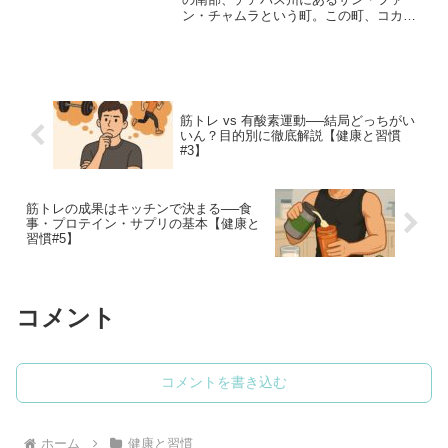
ン・チャムラという町。この町、コカ・
コーラの消費量が世界一やねん。🥤 「水
よりコーラ」が常識の町チャムラの人々
は、水代わりにコーラを飲むのが当たり
前。儀式にもコーラ食事...
筋トレ vs 有酸素運動──結局どっちがい
いん？目的別に徹底解説【健康と習慣
#3】
筋トレの成果はキッチンで決まる──食
事・プロテイン・サプリの基本【健康と
習慣#5】
コメント
コメントを書き込む
ホーム
健康と習慣