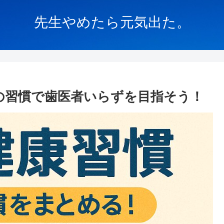
先生やめたら元気出た。
の習慣で歯医者いらずを目指そう！