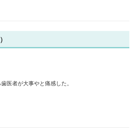
回）
る歯医者が大事やと痛感した。