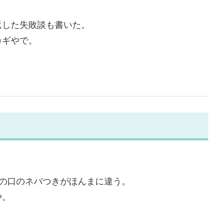
返した失敗談も書いた。
カギやで。
の口のネバつきがほんまに違う。
や。