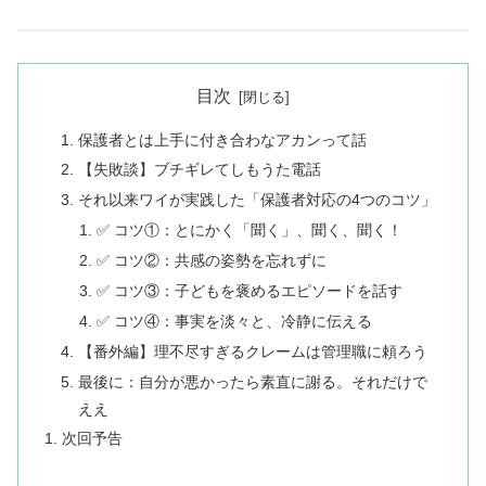
目次
保護者とは上手に付き合わなアカンって話
【失敗談】ブチギレてしもうた電話
それ以来ワイが実践した「保護者対応の4つのコツ」
✅ コツ①：とにかく「聞く」、聞く、聞く！
✅ コツ②：共感の姿勢を忘れずに
✅ コツ③：子どもを褒めるエピソードを話す
✅ コツ④：事実を淡々と、冷静に伝える
【番外編】理不尽すぎるクレームは管理職に頼ろう
最後に：自分が悪かったら素直に謝る。それだけで
ええ
次回予告