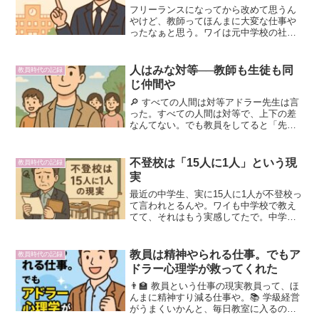
フリーランスになってから改めて思うん
やけど、教師ってほんまに大変な仕事や
ったなぁと思う。ワイは元中学校の社会
科教師。9年間現場で働いてきた中で、泣
いたり笑ったり怒ったり凹んだり…いろ
んな経験をしてきた。せやからこのシリ
人はみな対等──教師も生徒も同
教員時代の記録
ーズでは、そんなリアル...
じ仲間や
🔎 すべての人間は対等アドラー先生は言
った。すべての人間は対等で、上下の差
なんてない。でも教員をしてると「先生
は上、子どもは下」って意識にとらわれ
がちや。けどその考え方は、お互いを苦
しめるだけやった。🗣️ 褒めることの落と
不登校は「15人に1人」という現
教員時代の記録
し穴ワイも昔は、怒...
実
最近の中学生、実に15人に1人が不登校っ
て言われとるんや。ワイも中学校で教え
てて、それはもう実感してたで。中学に
入学した時点で不登校の子がおる。ワイ
の勤めてた学校は8クラスあって、各クラ
スに2人は不登校の子がおったな。で、学
教員は精神やられる仕事。でもア
教員時代の記録
年が上がるごとに...
ドラー心理学が救ってくれた
👨‍🏫 教員という仕事の現実教員って、ほ
んまに精神すり減る仕事や。📚 学級経営
がうまくいかんと、毎日教室に入るのも