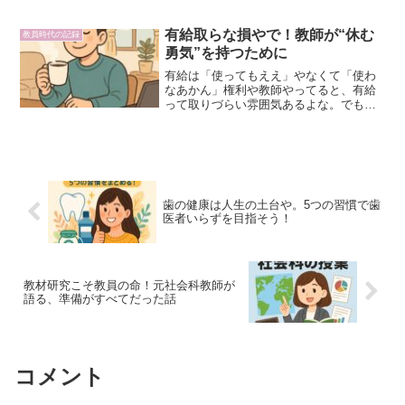
しんどくなる🗂 職員室では同僚と上手く
やらんと孤立する👨‍👩‍👧‍👦 保護者対応は
正解がなくて、めっちゃ神経使うワイも
有給取らな損やで！教師が“休む
教員時代の記録
一度、精...
勇気”を持つために
有給は「使ってもええ」やなくて「使わ
なあかん」権利や教師やってると、有給
って取りづらい雰囲気あるよな。でも、
これだけは覚えといてほしい。有給は、
与えられてる正当な権利。使ってええか
どうか悩むもんやなくて、使わな損や。
疲れてても、「あと1日頑...
歯の健康は人生の土台や。5つの習慣で歯
医者いらずを目指そう！
教材研究こそ教員の命！元社会科教師が
語る、準備がすべてだった話
コメント