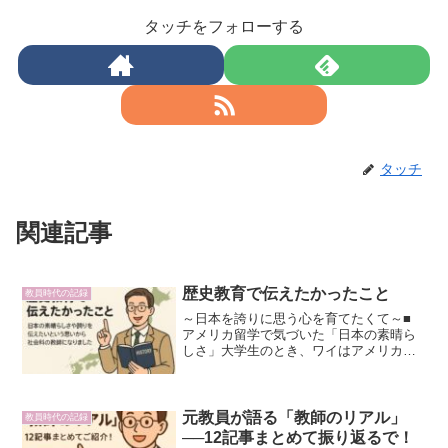
タッチをフォローする
タッチ
関連記事
歴史教育で伝えたかったこと
教員時代の記録
～日本を誇りに思う心を育てたくて～■
アメリカ留学で気づいた「日本の素晴ら
しさ」大学生のとき、ワイはアメリカに
留学してたんやけど、もう文化も考え方
も日本と全然ちゃってて、最初はほんま
に戸惑った。でも、そんな中で逆に日本
の良さに気づかされたん...
元教員が語る「教師のリアル」
教員時代の記録
──12記事まとめて振り返るで！